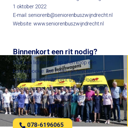
1 oktober 2022
E-mail: seniorenb@seniorenbuszwijndrecht.nl
Website: www.seniorenbuszwijndrecht.nl
Binnenkort een rit nodig?
Sluit een lidmaatschap af en koop een
bonnenboekje. Bel 1 dag van tevoren om een
rit te reserveren. Zo bent u zorgeloos
onderweg met onze vriendelijke chauffeurs en
kunt u onderweg medepassagiers ontmoeten
voor een gezellig praatje.
078-6196065