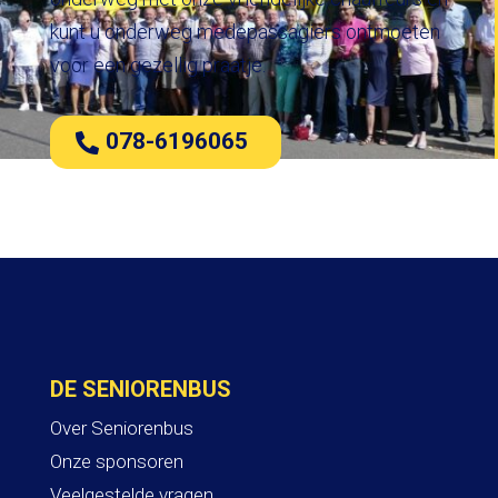
kunt u onderweg medepassagiers ontmoeten
voor een gezellig praatje.
078-6196065
DE SENIORENBUS
Over Seniorenbus
Onze sponsoren
Veelgestelde vragen