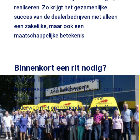
realiseren. Zo krijgt het gezamenlijke
succes van de dealerbedrijven niet alleen
een zakelijke, maar ook een
maatschappelijke betekenis
Binnenkort een rit nodig?
Sluit een lidmaatschap af en koop een
bonnenboekje. Bel 1 dag van tevoren om een
rit te reserveren. Zo bent u zorgeloos
onderweg met onze vriendelijke chauffeurs en
kunt u onderweg medepassagiers ontmoeten
voor een gezellig praatje.