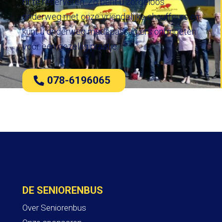
rit te reserveren. Zo bent u zorgeloos
onderweg met onze vriendelijke chauffeurs en
kunt u onderweg medepassagiers ontmoeten
voor een gezellig praatje.
078-6196065
DE SENIORENBUS
Over Seniorenbus